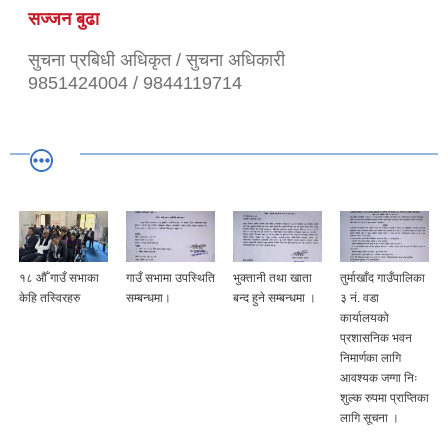
सज्जन बुढा
सुचना प्रबिधी अधिकृत / सुचना अधिकारी
9851424004 / 9844119714
१८ औँ गाउँ सभाका
गाउँ सभामा उपस्थिति
भुक्तानी तथा खाता
तुर्माखाँद गाउँपालिका
केहि तस्विरहरु
सम्बन्धमा।
बन्द हुने सम्बन्धमा ।
३ नं. वडा
कार्यालयको
प्रशासनिक भवन
निमार्णका लागि
आवश्यक जग्गा निः
शुल्क रुपमा प्राप्तिका
लागि सूचना ।