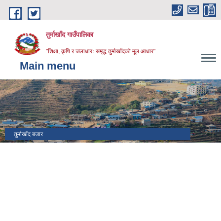
Skip to main content
तुर्माखाँद गाउँपालिका
"शिक्षा, कृषि र जलाधारः समृद्ध तुर्माखाँदको मूल आधार"
Main menu
तुर्माखाँद बजार
पर्यटकीय क्षेत्र तुर्माखाँद गा.पा. वडा नं. ०६ तुल्ता रानीबन
विश्व वातावरण दिवस (5 june 2025)
१५ औँ गाउँ सभा
१५ औँ गाउँ सभा (बजेट वक्तव्य)