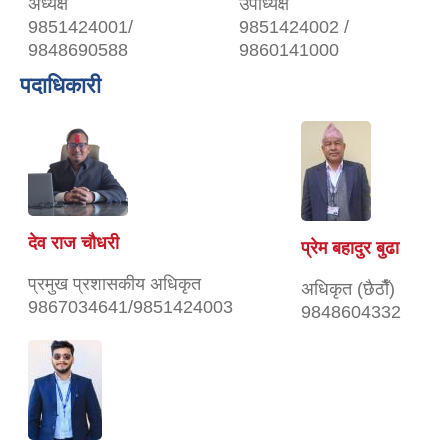
अध्यक्ष
उपाध्यक्ष
9851424001/
9851424002 /
9848690588
9860141000
पदाधिकारी
देव राज चौधरी
प्रेम बहादुर बुढा
प्रमुख प्रशासकीय अधिकृत
अधिकृत (छैठाैँ)
9867034641/9851424003
9848604332