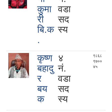
कुमा
वडा
री
सद
बि.क
स्य
.
कृष्ण
४
९८६८
९७००
बहादु
नं.
४५
र
वडा
बय
सद
क
स्य