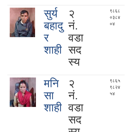
सुर्य
२
९८६८
०३८४
बहादु
नं.
०४
र
वडा
शाही
सद
स्य
मनि
२
९८६५
९८२४
सा
नं.
५४
शाही
वडा
सद
स्य