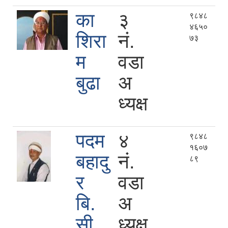
का
३
९८४८
४६५०
शिरा
नं.
७३
म
वडा
बुढा
अ
ध्यक्ष
पदम
४
९८४८
१६०७
बहादु
नं.
८९
र
वडा
बि.
अ
सी.
ध्यक्ष