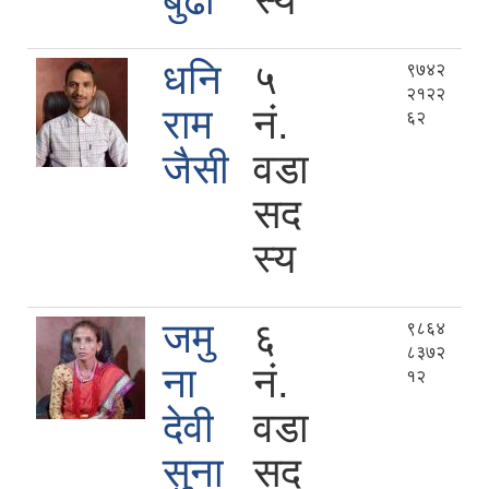
बुढा
स्य
धनि
५
९७४२
२१२२
राम
नं.
६२
जैसी
वडा
सद
स्य
जमु
६
९८६४
८३७२
ना
नं.
१२
देवी
वडा
सुना
सद