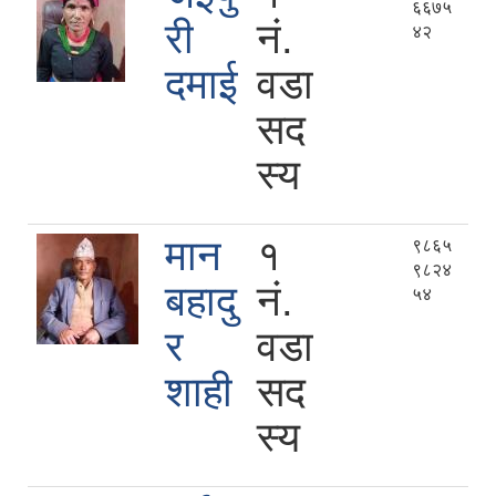
६६७५
री
नं.
४२
दमाई
वडा
सद
स्य
मान
१
९८६५
९८२४
बहादु
नं.
५४
र
वडा
शाही
सद
स्य