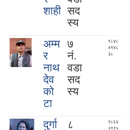
शाही
सद
स्य
अम्म
७
९८४८
४९४८
र
नं.
३८
नाथ
वडा
देव
सद
को
स्य
टा
दुर्गा
८
९८६४
२९९५