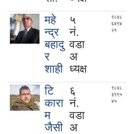
महे
५
९८४८
६४९४
न्द्र
नं.
२१
बहादु
वडा
र
अ
शाही
ध्यक्ष
टि
६
९८४८
३९९५
कारा
नं.
४५
म
वडा
जैसी
अ