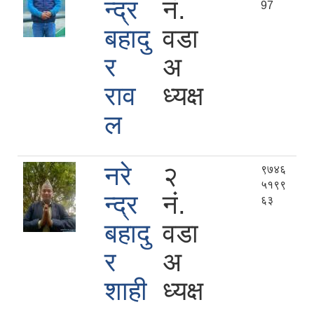
न्द्र
नं.
97
बहादु
वडा
र
अ
राव
ध्यक्ष
ल
नरे
२
९७४६
५१९९
न्द्र
नं.
६३
बहादु
वडा
र
अ
शाही
ध्यक्ष