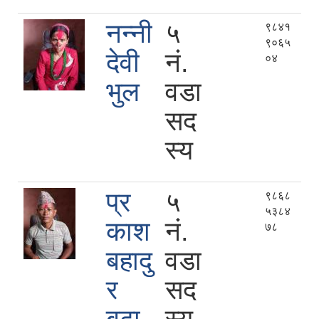
नन्नी
५
९८४१
९०६५
देवी
नं.
०४
भुल
वडा
सद
स्य
प्र
५
९८६८
५३८४
काश
नं.
७८
बहादु
वडा
र
सद