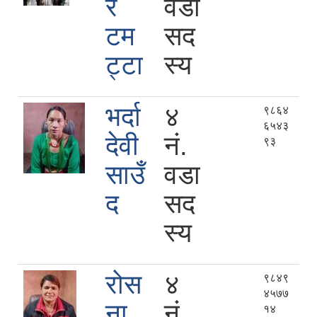
र
वडा
टम
सद
ट्टा
स्य
भर्दा
४
९८६४
६५४३
देवी
नं.
९३
साउँ
वडा
द
सद
स्य
रोस
४
९८४९
४५७७
ना
नं.
१४