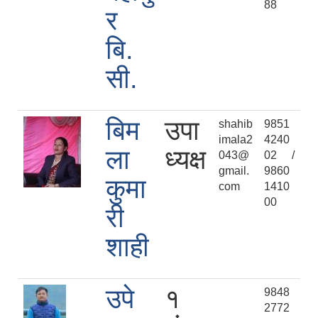
88
र
बि.
सी.
बिम
उपा
shahib
9851
imala2
4240
ला
ध्यक्ष
043@
02 /
gmail.
9860
कुमा
com
1410
00
री
शाही
उपे
१
9848
2772