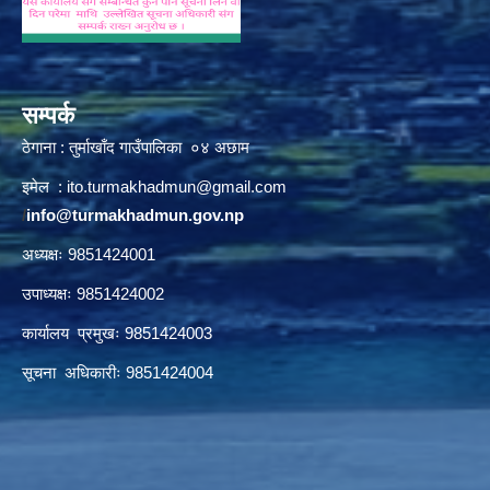
सम्पर्क
ठेगाना : तुर्माखाँद गाउँपालिका ०४ अछाम
इमेल :
ito.turmakhadmun@gmail.com
/
info@turmakhadmun.gov.np
अध्यक्षः 9851424001
उपाध्यक्षः 9851424002
कार्यालय प्रमुखः 9851424003
सूचना अधिकारीः 9851424004