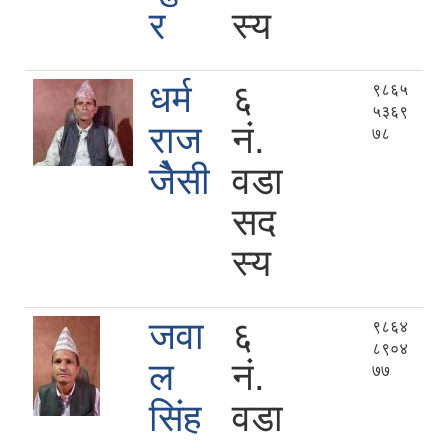
र
स्य
धर्म
६
९८६५
५३६९
राज
नं.
७८
जेैसी
वडा
सद
स्य
जवा
६
९८६४
८९०४
ल
नं.
७७
सिंह
वडा