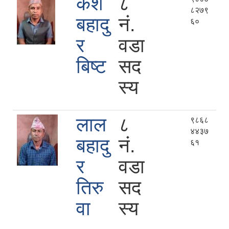
केश
८
८२७९
बहादु
नं.
६०
र
वडा
बिष्ट
सद
स्य
लाल
८
९८६८
४४३७
बहादु
नं.
६१
र
वडा
तिरु
सद
वा
स्य