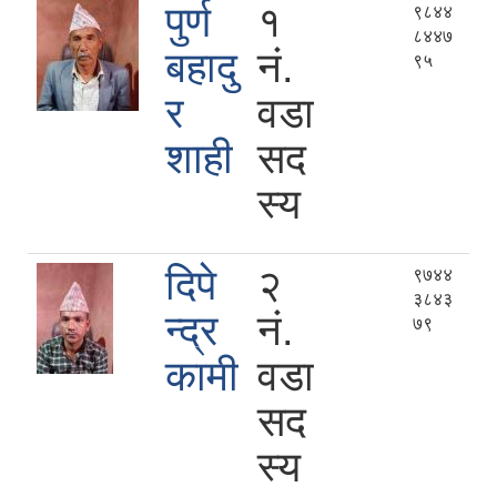
पुर्ण
१
९८४४
८४४७
बहादु
नं.
९५
र
वडा
शाही
सद
स्य
दिपे
२
९७४४
३८४३
न्द्र
नं.
७९
कामी
वडा
सद
स्य