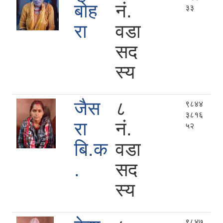
बोह
नं.
३३
रा
वडा
सद
स्य
जैस
८
९८४४
३८१६
रा
नं.
५२
बि.क
वडा
.
सद
स्य
९८४७