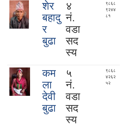
शेर
४
९८६८
९२४४
बहादु
नं.
८१
र
वडा
बुढा
सद
स्य
कम
५
९८६८
४२६२
ला
नं.
५२
देवी
वडा
बुढा
सद
स्य