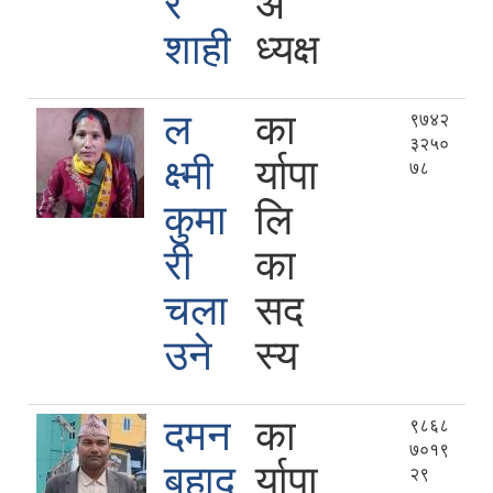
र
अ
शाही
ध्यक्ष
ल
का
९७४२
३२५०
क्ष्मी
र्यापा
७८
कुमा
लि
री
का
चला
सद
उने
स्य
दमन
का
९८६८
७०१९
बहादु
र्यापा
२९