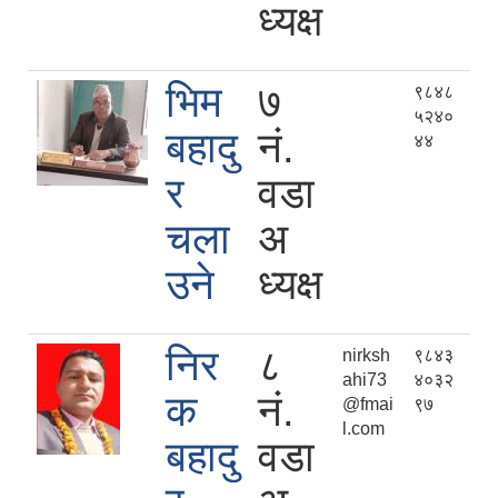
ध्यक्ष
भिम
७
९८४८
५२४०
बहादु
नं.
४४
र
वडा
चला
अ
उने
ध्यक्ष
निर
८
nirksh
९८४३
ahi73
४०३२
क
नं.
@fmai
९७
l.com
बहादु
वडा