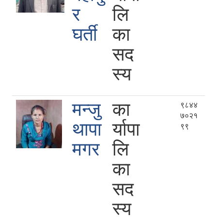
र
लि
घर्ती
का
सद
स्य
मन्जु
का
९८४४
७०२१
थापा
र्यापा
९९
मगर
लि
का
सद
स्य