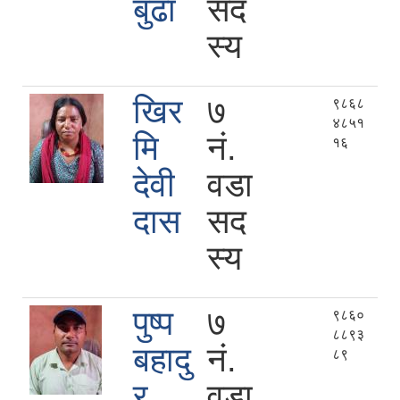
बुढा
सद
स्य
खिर
७
९८६८
४८५१
मि
नं.
१६
देवी
वडा
दास
सद
स्य
पुष्प
७
९८६०
८८९३
बहादु
नं.
८९
र
वडा