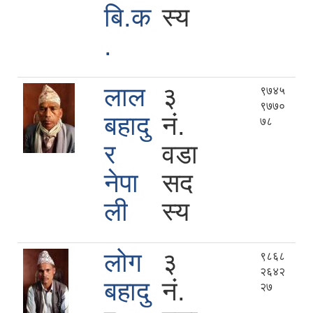
बि.क
स्य
.
लाल
३
९७४५
९७७०
बहादु
नं.
७८
र
वडा
नेपा
सद
ली
स्य
लोग
३
९८६८
२६४२
बहादु
नं.
२७