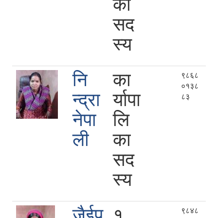
का
सद
स्य
नि
का
९८६८
०१३८
न्द्रा
र्यापा
८३
नेपा
लि
ली
का
सद
स्य
जैईपु
१
९८४८