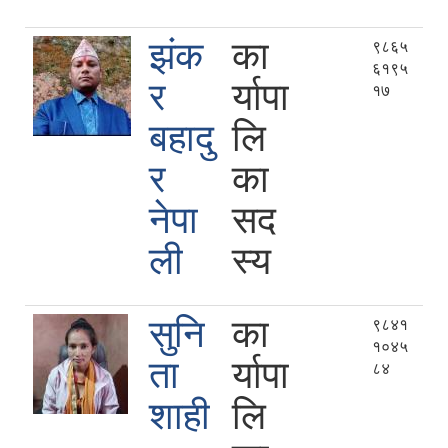
झंक
का
९८६५
६१९५
र
र्यापा
१७
बहादु
लि
र
का
नेपा
सद
ली
स्य
सुनि
का
९८४१
१०४५
ता
र्यापा
८४
शाही
लि