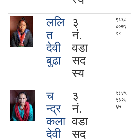
ललि
३
९८६८
४०७९
त
नं.
९९
देवी
वडा
बुढा
सद
स्य
च
३
९८४५
९३२७
न्द्र
नं.
६७
कला
वडा
देवी
सद