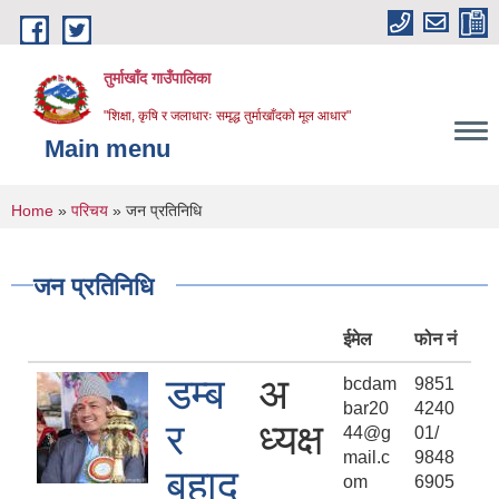
Skip to main content
तुर्माखाँद गाउँपालिका
"शिक्षा, कृषि र जलाधारः समृद्ध तुर्माखाँदको मूल आधार"
Main menu
You are here
Home
»
परिचय
» जन प्रतिनिधि
जन प्रतिनिधि
ईमेल
फोन नं
डम्ब
अ
bcdam
9851
bar20
4240
र
ध्यक्ष
44@g
01/
mail.c
9848
बहादु
om
6905