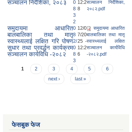
सञ्चालन निर्देशिका, २०८३
0
12:2
सञ्चालन निर्देशिका,
8
8
२०८२.pdf
3
2
समुदायमा आधारित
0
12/0
समुदायमा आधारित
बालबालिका तथा मातृ
8
7/20
बालबालिका तथा मातृ
स्वास्थ्यलाई लक्षित गरि पोषण
2/
25 -
स्वास्थ्यलाई लक्षित
सुधार तथा प्रवर्द्धन कार्यक्रम
0
12:2
सञ्चालन कार्यविधि
सञ्चालन कार्यविधि -२०८२
8
6
-२०८२.pdf
3
Pages
1
2
3
4
5
6
next ›
last »
फेसबुक फेज